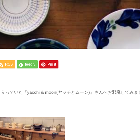
RSS
feedly
Pin it
いた『yacchi & moon(ヤッチとムーン)』さんへお邪魔してみま