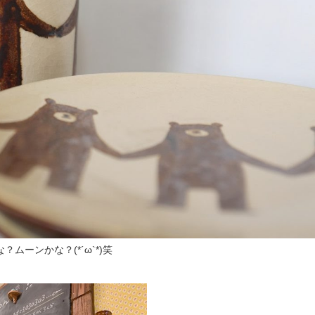
ーンかな？(*´ω`*)笑