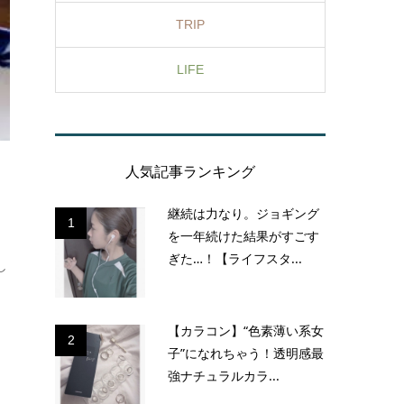
TRIP
LIFE
人気記事ランキング
継続は力なり。ジョギング
1
を一年続けた結果がすごす
ぎた…！【ライフスタ...
し
【カラコン】“色素薄い系女
2
子”になれちゃう！透明感最
強ナチュラルカラ...