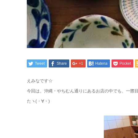
Tweet
Share
+1
Hatena
Pocket
えみなです☆
今回は、沖縄・やちむん通りにあるお店の中でも、一際目立って
たヽ(・∀・)