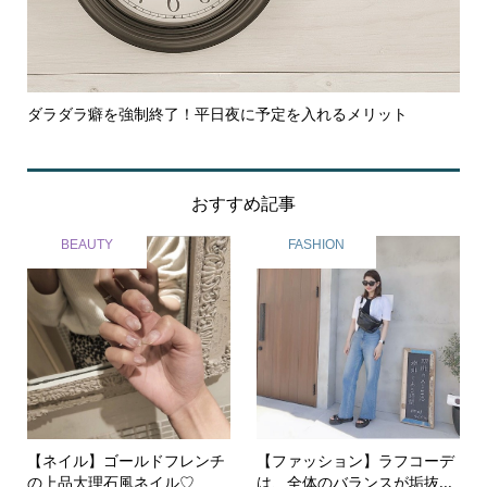
れるメリット
【沖縄】行かなきゃ損！大人気『コメダ珈琲』のモ
おすすめ記事
BEAUTY
FASHION
【ネイル】ゴールドフレンチ
【ファッション】ラフコーデ
の上品大理石風ネイル♡
は、全体のバランスが垢抜...