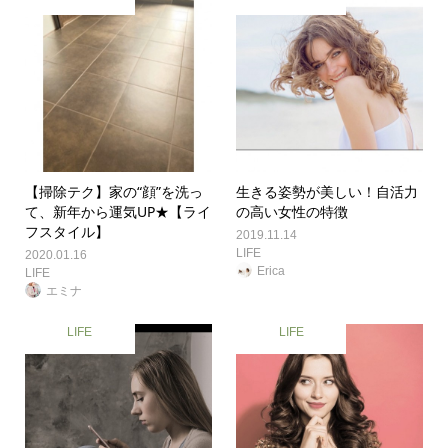
【掃除テク】家の“顔”を洗っ
生きる姿勢が美しい！自活力
て、新年から運気UP★【ライ
の高い女性の特徴
フスタイル】
2019.11.14
LIFE
2020.01.16
Erica
LIFE
エミナ
LIFE
LIFE