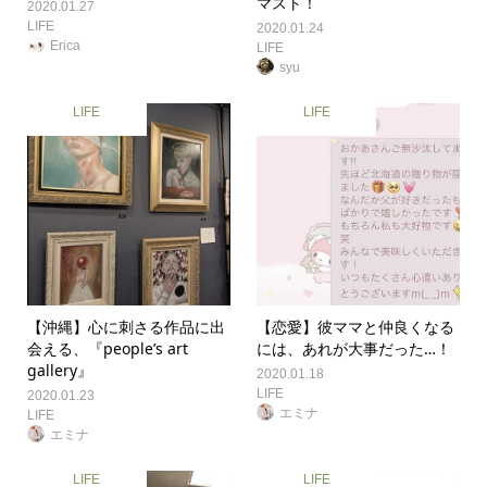
マスト！
2020.01.27
LIFE
2020.01.24
Erica
LIFE
syu
LIFE
LIFE
【沖縄】心に刺さる作品に出
【恋愛】彼ママと仲良くなる
会える、『people’s art
には、あれが大事だった…！
gallery』
2020.01.18
LIFE
2020.01.23
エミナ
LIFE
エミナ
LIFE
LIFE