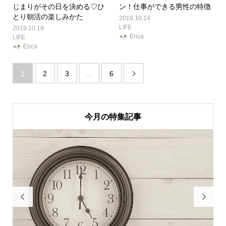
じまりがその日を決める♡ひ
ン！仕事ができる男性の特徴
とり朝活の楽しみかた
2019.10.14
LIFE
2019.10.19
Erica
LIFE
Erica
1
2
3
…
6

今月の特集記事

