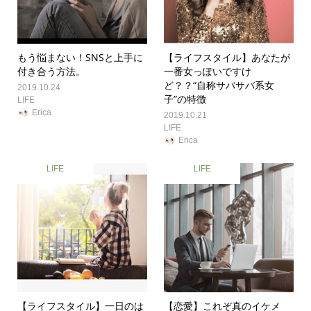
もう悩まない！SNSと上手に
【ライフスタイル】あなたが
付き合う方法。
一番女っぽいですけ
ど？？“自称サバサバ系女
2019.10.24
子”の特徴
LIFE
Erica
2019.10.21
LIFE
Erica
LIFE
LIFE
【ライフスタイル】一日のは
【恋愛】これぞ真のイケメ