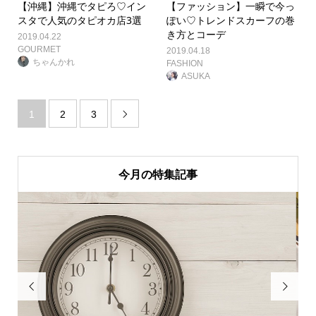
【沖縄】沖縄でタピろ♡イン
【ファッション】一瞬で今っ
スタで人気のタピオカ店3選
ぽい♡トレンドスカーフの巻
き方とコーデ
2019.04.22
GOURMET
2019.04.18
ちゃんかれ
FASHION
ASUKA
1
2
3

今月の特集記事

