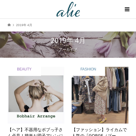
2019年 4月
2019年 4月
アーカイブ
BEAUTY
FASHION
【ヘア】不器用なボブっ子さ
【ファッション】ライカムで
ん必見！簡単お団子アレンジ
人気の『GORGE（ゴー