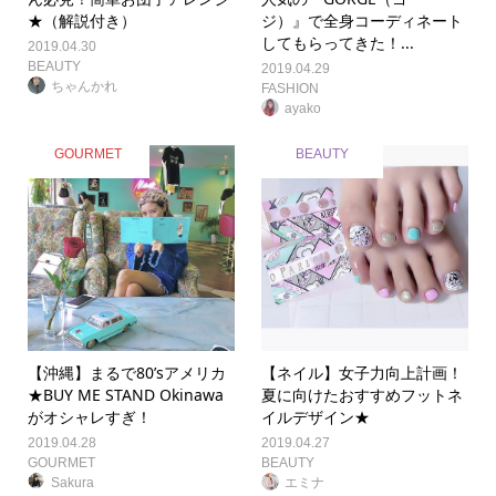
★（解説付き）
ジ）』で全身コーディネート
してもらってきた！...
2019.04.30
BEAUTY
2019.04.29
ちゃんかれ
FASHION
ayako
GOURMET
BEAUTY
【沖縄】まるで80’sアメリカ
【ネイル】女子力向上計画！
★BUY ME STAND Okinawa
夏に向けたおすすめフットネ
がオシャレすぎ！
イルデザイン★
2019.04.28
2019.04.27
GOURMET
BEAUTY
Sakura
エミナ