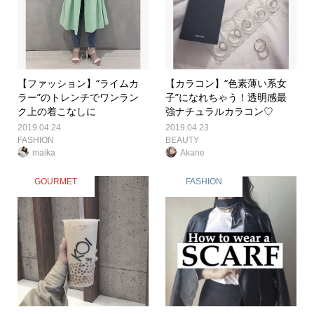
【ファッション】“ライムカ
【カラコン】“色素薄い系女
ラー”のトレンチでワンラン
子”になれちゃう！透明感最
ク上の着こなしに
強ナチュラルカラコン♡
2019.04.24
2019.04.23
FASHION
BEAUTY
maika
Akane
GOURMET
FASHION