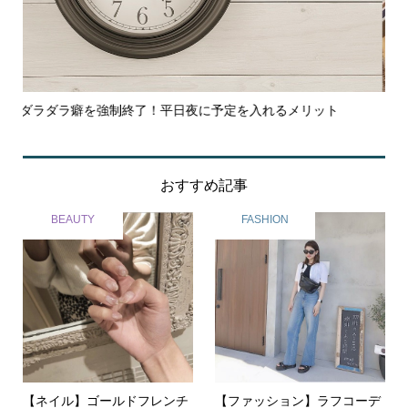
【沖縄】行かなきゃ損！大人気『コメダ珈琲』のモーニング♪
の
おすすめ記事
BEAUTY
FASHION
【ネイル】ゴールドフレンチ
【ファッション】ラフコーデ