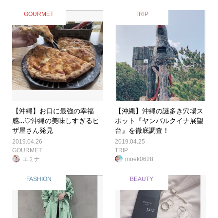
GOURMET
TRIP
【沖縄】お口に最強の幸福
【沖縄】沖縄の謎多き穴場ス
感…♡沖縄の美味しすぎるピ
ポット『ヤンバルクイナ展望
ザ屋さん発見
台』を徹底調査！
2019.04.26
2019.04.25
GOURMET
TRIP
エミナ
moek0628
FASHION
BEAUTY