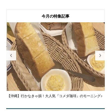
今月の特集記事


【沖縄】行かなきゃ損！大人気『コメダ珈琲』のモーニング♪
【
の点.