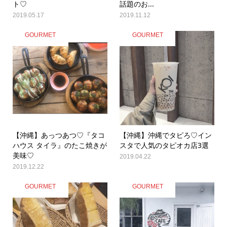
ト♡
話題のお...
2019.05.17
2019.11.12
GOURMET
GOURMET
【沖縄】あっつあつ♡『タコ
【沖縄】沖縄でタピろ♡イン
ハウス タイラ』のたこ焼きが
スタで人気のタピオカ店3選
美味♡
2019.04.22
2019.12.22
GOURMET
GOURMET