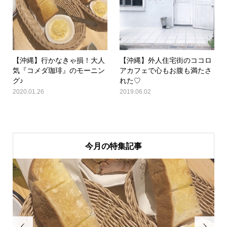
【沖縄】行かなきゃ損！大人
【沖縄】外人住宅街のココロ
気『コメダ珈琲』のモーニン
アカフェで心もお腹も満たさ
グ♪
れた♡
2020.01.26
2019.06.02
今月の特集記事

