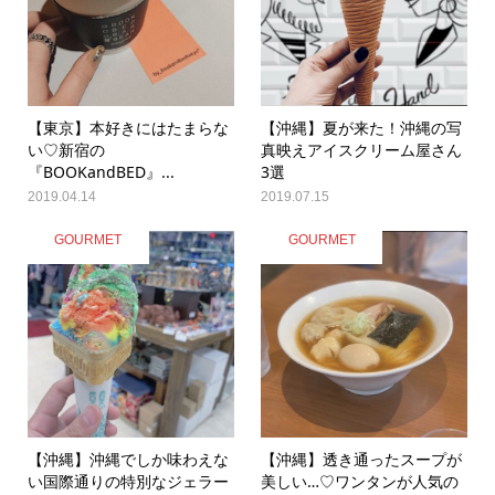
【東京】本好きにはたまらな
【沖縄】夏が来た！沖縄の写
い♡新宿の
真映えアイスクリーム屋さん
『BOOKandBED』...
3選
2019.04.14
2019.07.15
GOURMET
GOURMET
【沖縄】沖縄でしか味わえな
【沖縄】透き通ったスープが
い国際通りの特別なジェラー
美しい…♡ワンタンが人気の