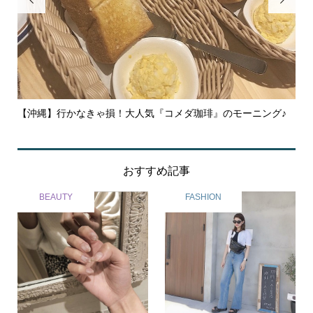
【沖縄】行かなきゃ損！大人気『コメダ珈琲』のモーニング♪
【
の点.
おすすめ記事
BEAUTY
FASHION